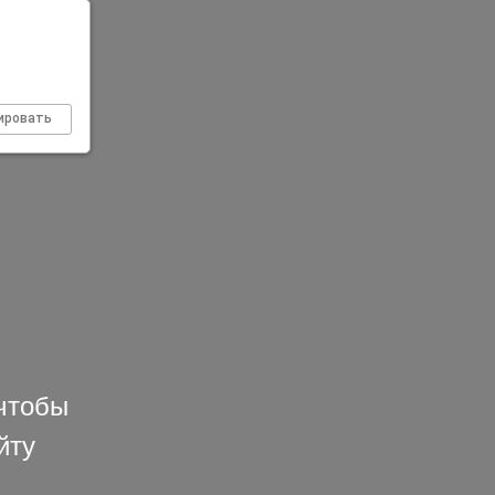
ировать
чтобы
йту